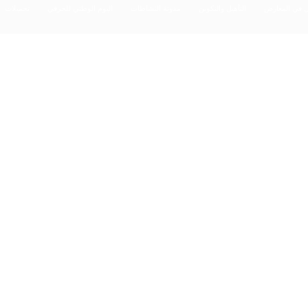
ل في المعارض
التأهيل والتكوين
مدونة النشاطات
اليوم الوطني للحرفي
تحميلات