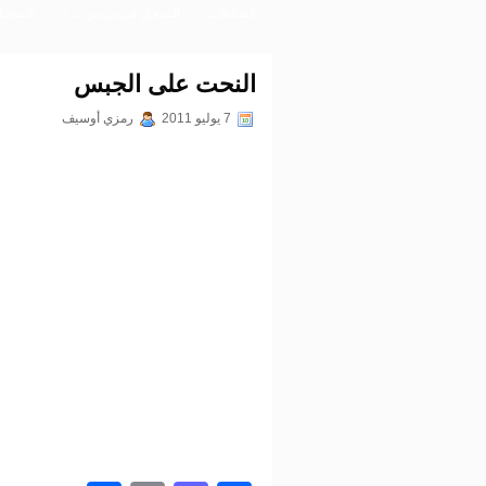
النشاطات
التسجيل في س.ص.ت.ح
التسجي
النحت على الجبس
7 يوليو 2011
رمزي أوسيف