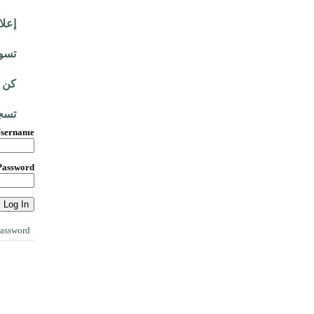
إعلا
تسوق عبر
كن 
تسج
sername
Password
Password